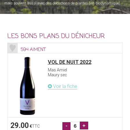
mais souvent aussi avec des décoctions de plantes (vin biodynamique).
LES BONS PLANS DU DÉNICHEUR
594 AIMENT
VOL DE NUIT 2022
Mas Amiel
Maury sec
Voir la fiche
29.00
-
+
€
TTC