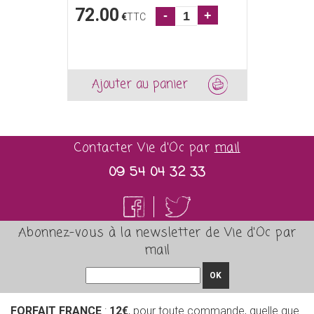
72.00
-
+
€
TTC
Ajouter au panier
Contacter Vie d'Oc par
mail
09 54 04 32 33
Abonnez-vous à la newsletter de Vie d'Oc par
mail
OK
FORFAIT FRANCE
:
12€
, pour toute commande, quelle que