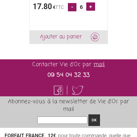
17.80
-
+
€
TTC
Ajouter au panier
Contacter Vie d'Oc par
mail
09 54 04 32 33
Abonnez-vous à la newsletter de Vie d'Oc par
mail
OK
FORFAIT FRANCE
:
12€
, pour toute commande, quelle que