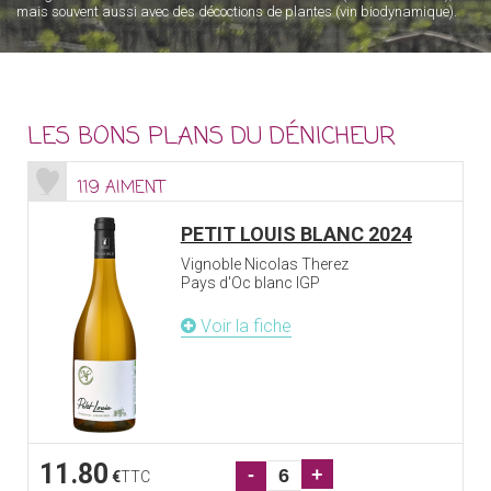
mais souvent aussi avec des décoctions de plantes (vin biodynamique).
LES BONS PLANS DU DÉNICHEUR
119 AIMENT
PETIT LOUIS BLANC 2024
Vignoble Nicolas Therez
Pays d'Oc blanc IGP
Voir la fiche
11.80
-
+
€
TTC