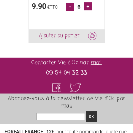
9.90
-
+
€
TTC
Ajouter au panier
Contacter Vie d'Oc par
mail
09 54 04 32 33
Abonnez-vous à la newsletter de Vie d'Oc par
mail
OK
FORFAIT FRANCE
:
12€
, pour toute commande, quelle que