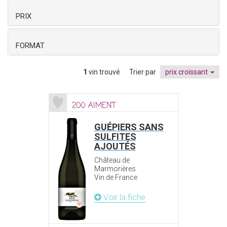
PRIX
FORMAT
1
vin trouvé
Trier par
prix croissant
200 AIMENT
GUÉPIERS SANS
SULFITES
AJOUTÉS
Château de
Marmorières
Vin de France
Voir la fiche