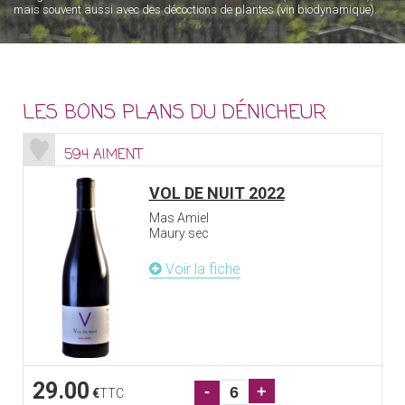
mais souvent aussi avec des décoctions de plantes (vin biodynamique).
LES BONS PLANS DU DÉNICHEUR
594 AIMENT
VOL DE NUIT 2022
Mas Amiel
Maury sec
Voir la fiche
29.00
-
+
€
TTC