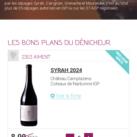
par les cépages Syrah, Carignan, Grenache et Mourvèdre, c'est au total
plus de 35 cépages autorisés en IGP ou sur les 37 AOP régionales.
LES BONS PLANS DU DÉNICHEUR
2303 AIMENT
SYRAH 2024
Château Camplazens
Coteaux de Narbonne IGP
Voir la fiche