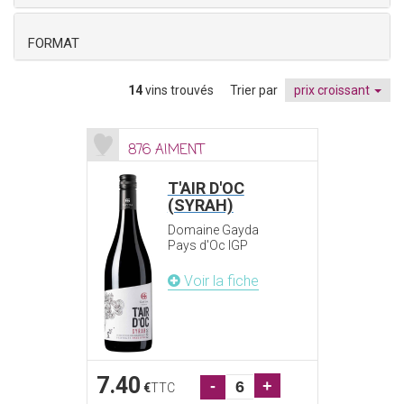
FORMAT
14
vins trouvés
Trier par
prix croissant
876 AIMENT
T'AIR D'OC
(SYRAH)
Domaine Gayda
Pays d'Oc IGP
Voir la fiche
7.40
-
+
€
TTC