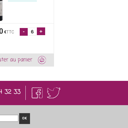
0
-
+
€
TTC
uter au panier
4 32 33
OK