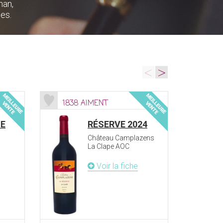
nan,
es.
<
>
1838 AIMENT
307 
SE
RÉSERVE 2024
Château Camplazens
La Clape AOC
Voir la fiche