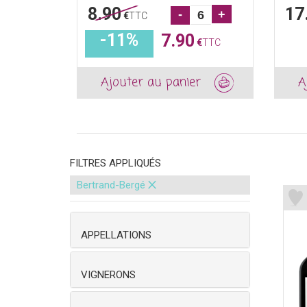
8.90
17
-
+
€
TTC
-11%
7.90
€
TTC
Ajouter au panier
A
FILTRES APPLIQUÉS
×
Bertrand-Bergé
APPELLATIONS
VIGNERONS