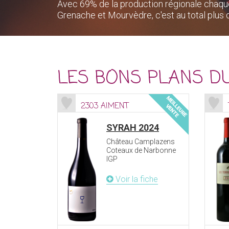
Avec 69% de la production régionale chaque 
Grenache et Mourvèdre, c'est au total plus
LES BONS PLANS D
2303 AIMENT
SYRAH 2024
Château Camplazens
Coteaux de Narbonne
IGP
Voir la fiche