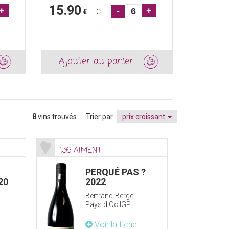
15.90
8.90
+
-
+
€
TTC
€
-16
Ajouter au panier
Ajout
8
vins trouvés
Trier par
prix croissant
136 AIMENT
PERQUÉ PAS ?
20
2022
Bertrand-Bergé
Pays d'Oc IGP
Voir la fiche