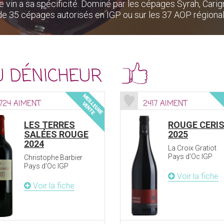
vin a sa spécificité. Dominé par les cépages Syrah, Carig
 de 35 cépages autorisés en IGP ou sur les 37 AOP régional
U DÉNICHEUR
724 AIMENT
2417 AIMENT
LES TERRES
ROUGE CERI
SALÉES ROUGE
2025
2024
La Croix Gratiot
Pays d'Oc IGP
Christophe Barbier
Pays d'Oc IGP
Voir la fiche
Voir la fiche