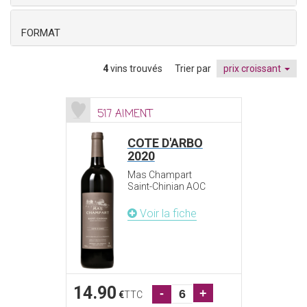
FORMAT
4
vins trouvés
Trier par
prix croissant
517 AIMENT
COTE D'ARBO
2020
Mas Champart
Saint-Chinian AOC
Voir la fiche
14.90
-
+
€
TTC