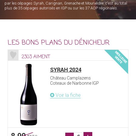
par les cépages Syrah, Carignan, Grenache et Mourvèdre, c'est au total
plus de 35 cépages autorisés en IGP ou sur les 37 AOP régionales.
LES BONS PLANS DU DÉNICHEUR
2303 AIMENT
SYRAH 2024
Château Camplazens
Coteaux de Narbonne IGP
Voir la fiche