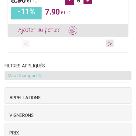
8.90
-
+
€
TTC
-11%
7.90
€
TTC
Ajouter au panier
<
>
FILTRES APPLIQUÉS
×
Mas Champart
APPELLATIONS
VIGNERONS
PRIX