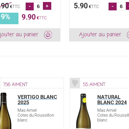
.90
5.90
-
+
-
€
TTC
€
TTC
-9%
9.90
€
TTC
jouter au panier
Ajouter au panier
756 AIMENT
55 AIMENT
VERTIGO BLANC
NATURAL
2025
BLANC 2024
Mas Amiel
Mas Amiel
Cotes du Roussillon
Cotes du Roussil
blanc
blanc