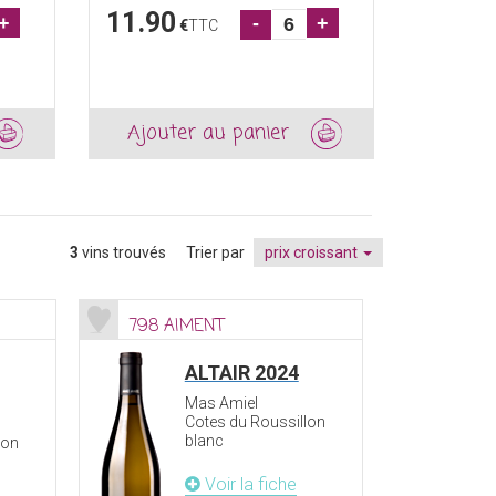
11.90
9.90
+
-
+
€
TTC
€
Ajouter au panier
Ajout
3
vins trouvés
Trier par
prix croissant
798 AIMENT
ALTAIR 2024
Mas Amiel
Cotes du Roussillon
blanc
lon
Voir la fiche