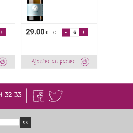
29.00
+
-
+
€
TTC
Ajouter au panier
4 32 33
OK