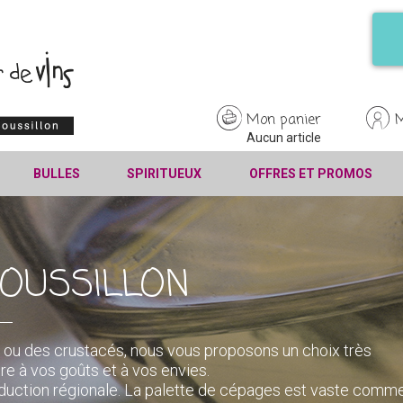
Mon panier
Aucun article
BULLES
SPIRITUEUX
OFFRES ET PROMOS
OUSSILLON
mer ou des crustacés, nous vous proposons un choix très
re à vos goûts et à vos envies.
oduction régionale. La palette de cépages est vaste comm