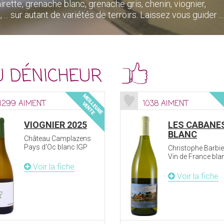
ette, grenache blanc, grenache gris, chenin, viognier,
 sur autant de variétés de terroirs. Laissez vous guider ...
U DÉNICHEUR
1299 AIMENT
1038 AIMENT
VIOGNIER 2025
LES CABANE
BLANC
Château Camplazens
Pays d'Oc blanc IGP
Christophe Barbie
Vin de France bla
Voir la fiche
Voir la fiche