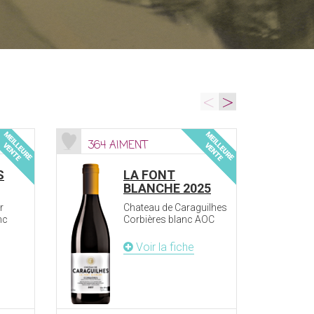
<
>
364 AIMENT
143 
S
LA FONT
BLANCHE 2025
r
Chateau de Caraguilhes
nc
Corbières blanc AOC
Voir la fiche