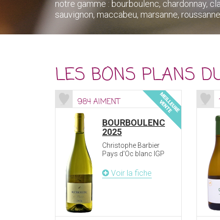
notre gamme : bourboulenc, chardonnay, clair
sauvignon, maccabeu, marsanne, roussanne, ...
LES BONS PLANS D
984 AIMENT
BOURBOULENC
2025
Christophe Barbier
Pays d'Oc blanc IGP
Voir la fiche