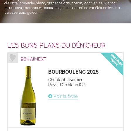
clairette, grenache blanc, grenache gris, chenin, viognier, sauvignon,
maccabeu, marsanne, roussanne, ... sur autant de variétés de terroirs.
Laissez vous guider ...
LES BONS PLANS DU DÉNICHEUR
984 AIMENT
BOURBOULENC 2025
Christophe Barbier
Pays d'Oc blanc IGP
Voir la fiche