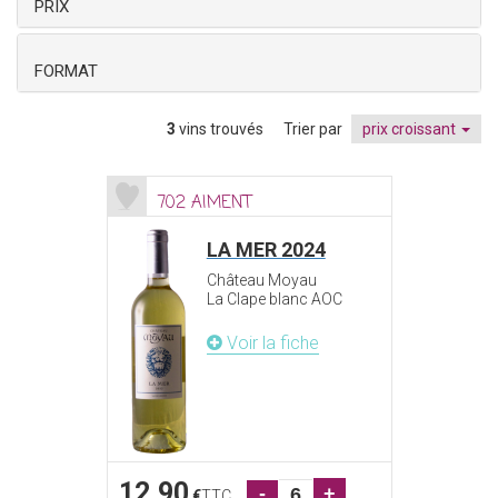
PRIX
FORMAT
3
vins trouvés
Trier par
prix croissant
702 AIMENT
LA MER 2024
Château Moyau
La Clape blanc AOC
Voir la fiche
12.90
-
+
€
TTC