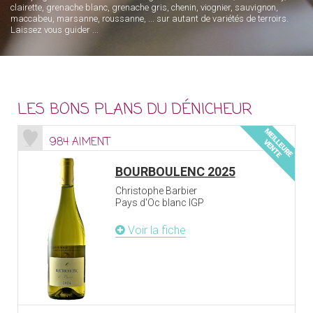
clairette, grenache blanc, grenache gris, chenin, viognier, sauvignon,
maccabeu, marsanne, roussanne, ... sur autant de variétés de terroirs.
Laissez vous guider ...
LES BONS PLANS DU DÉNICHEUR
984 AIMENT
BOURBOULENC 2025
Christophe Barbier
Pays d'Oc blanc IGP
Voir la fiche