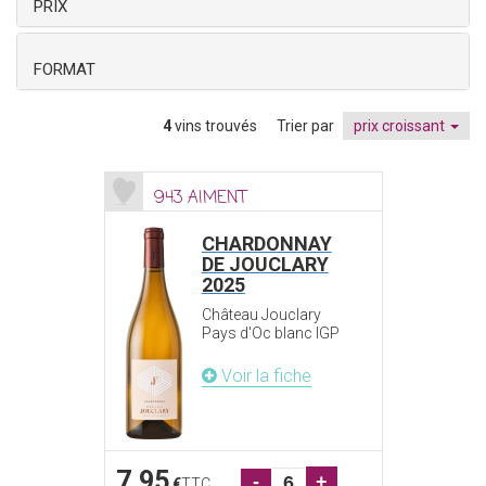
PRIX
FORMAT
4
vins trouvés
Trier par
prix croissant
943 AIMENT
CHARDONNAY
DE JOUCLARY
2025
Château Jouclary
Pays d'Oc blanc IGP
Voir la fiche
7.95
-
+
€
TTC