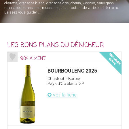
clairette, grenache blanc, grenache gris, chenin, viognier, sauvignon,
maccabeu, marsanne, roussanne, ... sur autant de variétés de terroirs.
Laissez vous guider ...
LES BONS PLANS DU DÉNICHEUR
984 AIMENT
BOURBOULENC 2025
Christophe Barbier
Pays d'Oc blanc IGP
Voir la fiche