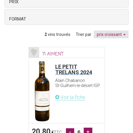
PRIX
FORMAT
2
vins trouvés
Trier par
prix croissant
71 AIMENT
LE PETIT
TRELANS 2024
Alain Chabanon
St-Guilhem-le-désert IGP
Voir la fiche
20.80
-
+
€
TTC