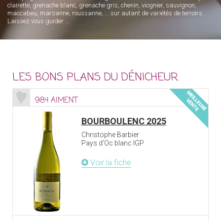
clairette, grenache blanc, grenache gris, chenin, viognier, sauvignon,
maccabeu, marsanne, roussanne, ... sur autant de variétés de terroirs.
Laissez vous guider ...
LES BONS PLANS DU DÉNICHEUR
984 AIMENT
BOURBOULENC 2025
Christophe Barbier
Pays d'Oc blanc IGP
Voir la fiche