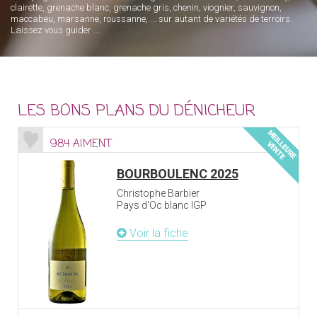
clairette, grenache blanc, grenache gris, chenin, viognier, sauvignon,
maccabeu, marsanne, roussanne, ... sur autant de variétés de terroirs.
Laissez vous guider ...
LES BONS PLANS DU DÉNICHEUR
984 AIMENT
BOURBOULENC 2025
Christophe Barbier
Pays d'Oc blanc IGP
Voir la fiche