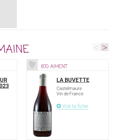
<
>
MAINE
870 AIMENT
79
OUR
LA BUVETTE
023
Castelmaure
Vin de France
Voir la fiche