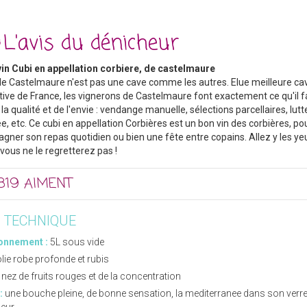
L'avis du dénicheur
in Cubi en appellation corbiere, de castelmaure
de Castelmaure n'est pas une cave comme les autres. Elue meilleure ca
ive de France, les vignerons de Castelmaure font exactement ce qu'il f
la qualité et de l'envie : vendange manuelle, sélections parcellaires, lutt
e, etc. Ce cubi en appellation Corbières est un bon vin des corbières, po
ner son repas quotidien ou bien une fête entre copains. Allez y les ye
vous ne le regretterez pas !
819 AIMENT
E TECHNIQUE
onnement :
5L sous vide
olie robe profonde et rubis
 nez de fruits rouges et de la concentration
:
une bouche pleine, de bonne sensation, la mediterranee dans son verre