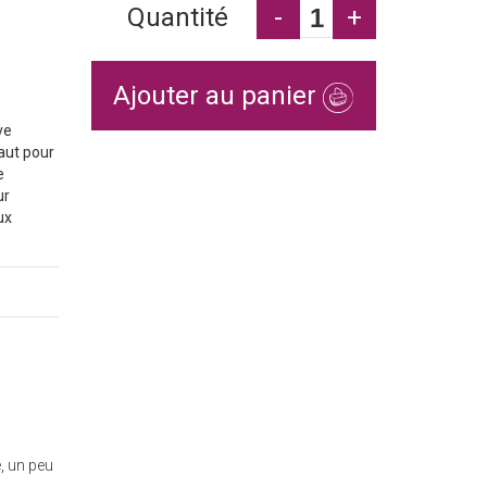
Quantité
-
+
Ajouter au panier
ve
aut pour
e
ur
ux
, un peu