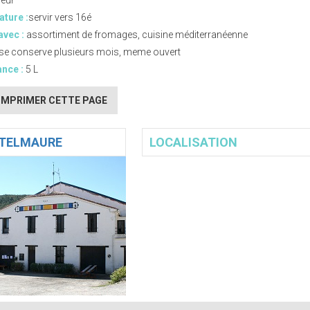
ueur
ture :
servir vers 16é
avec :
assortiment de fromages, cuisine méditerranéenne
se conserve plusieurs mois, meme ouvert
nce :
5 L
IMPRIMER CETTE PAGE
TELMAURE
LOCALISATION