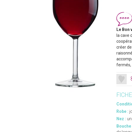
Le Bon v
la cave 
coopérat
créer de 
raisonné
accompag
fermés, 
FICH
Conditi
Robe :
j
Nez :
un
Bouche 