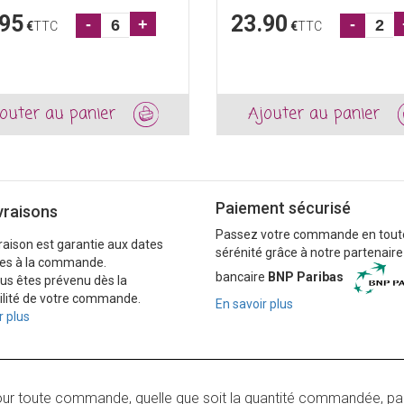
.95
23.90
-
+
-
€
TTC
€
TTC
outer au panier
Ajouter au panier
Paiement sécurisé
vraisons
Passez votre commande en tout
vraison est garantie aux dates
sérénité grâce à notre partenaire
es à la commande.
bancaire
BNP Paribas
ous êtes prévenu dès la
ilité de votre commande.
En savoir plus
r plus
our toute commande, quelle que soit la quantité commandée, pa