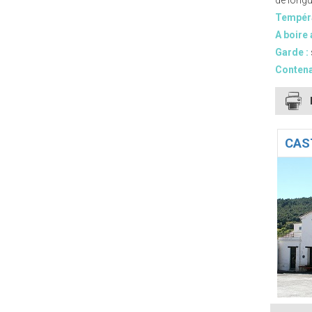
de long
Tempéra
A boire 
Garde :
Contena
CAS