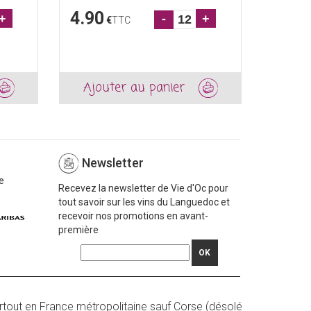
4.90
6.90
+
-
+
€
TTC
Ajouter au panier
Ajou
Newsletter
e
Recevez la newsletter de Vie d'Oc pour
tout savoir sur les vins du Languedoc et
recevoir nos promotions en avant-
première
OK
rtout en France métropolitaine sauf Corse (désolé