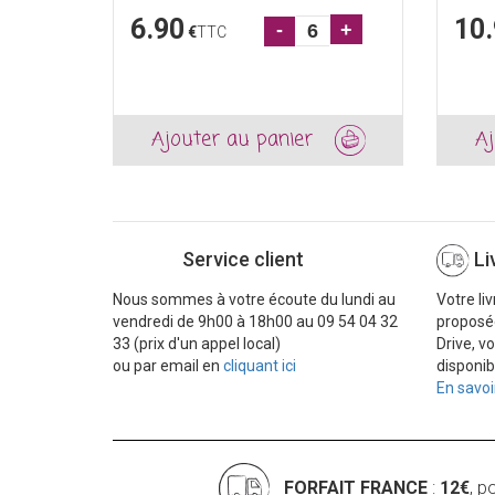
6.90
10
-
+
€
TTC
Ajouter au panier
Aj
Service client
Li
Nous sommes à votre écoute du lundi au
Votre li
vendredi de 9h00 à 18h00 au 09 54 04 32
proposé
33 (prix d'un appel local)
Drive, v
ou par email en
cliquant ici
disponib
En savoi
FORFAIT FRANCE
:
12€
, p