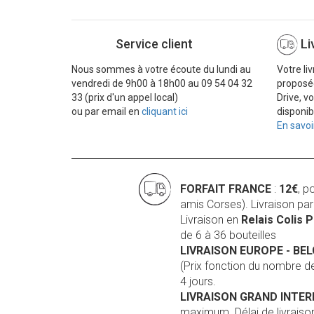
Service client
Li
Nous sommes à votre écoute du lundi au
Votre li
vendredi de 9h00 à 18h00 au 09 54 04 32
proposé
33 (prix d'un appel local)
Drive, v
ou par email en
cliquant ici
disponib
En savoi
FORFAIT FRANCE
:
12€
, p
amis Corses). Livraison pa
Livraison en
Relais Colis 
de 6 à 36 bouteilles
LIVRAISON EUROPE
- BE
(Prix fonction du nombre 
4 jours.
LIVRAISON GRAND INTE
maximum. Délai de livraison