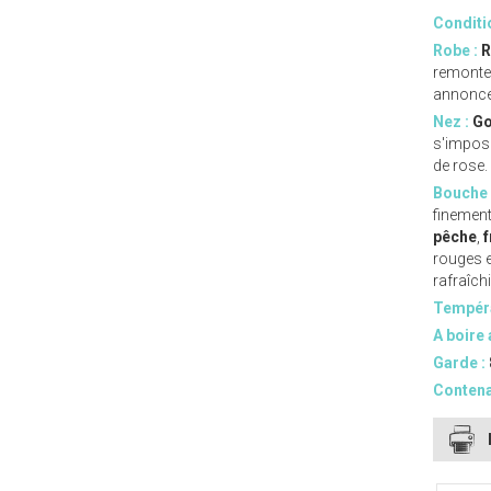
Conditi
Robe :
R
remonten
annonce 
Nez :
G
s'impose
de rose.
Bouche 
finement
pêche
,
f
rouges e
rafraîch
Tempéra
A boire 
Garde :
Contena