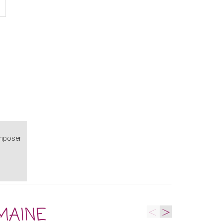
 imposer
<
>
MAINE