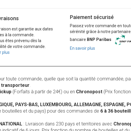
Paiement sécurisé
vraisons
Passez votre commande en tout
vraison est garantie aux dates
sérénité grâce à notre partenaire
es à la commande.
bancaire
BNP Paribas
ous êtes prévenu dès la
ilité de votre commande.
En savoir plus
r plus
our toute commande, quelle que soit la quantité commandée, pa
r
transporteur
.
Pickup
(Forfaits à partir de 24€) ou en
Chronopost
(Prix foncti
LGIQUE, PAYS-BAS, LUXEMBOURG, ALLEMAGNE, ESPAGNE, 
de bouteilles et du pays) pour des commandes de
6 à 36 boutei
RNATIONAL
: Livraison dans 230 pays et territoires avec
Chrono
 indicatif de 6 jours. Prix fonction du nombre de bouteilles et du