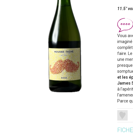
11.5° vo
Vous ave
imaginé 
complète
faire. L
une memb
presque 
somptue
et les é
James S
à l'apér
l'amener
Parce que
FICH