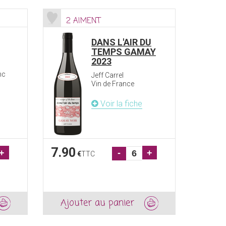
2 AIMENT
77
DANS L'AIR DU
TEMPS GAMAY
2023
nc
Jeff Carrel
Vin de France
Voir la fiche
7.90
23.9
+
-
+
€
TTC
Ajouter au panier
Ajou