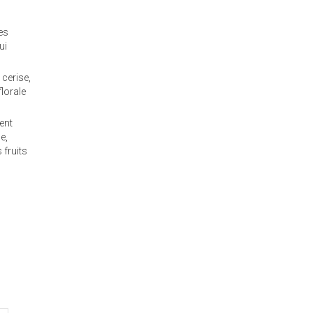
es
ui
 cerise,
lorale
ent
e,
 fruits