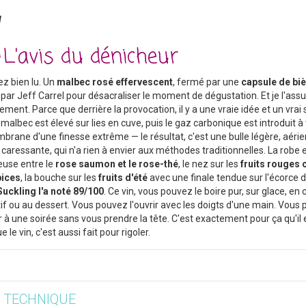
l
L'avis du dénicheur
z bien lu. Un
malbec rosé effervescent
, fermé par une
capsule de biè
par Jeff Carrel pour désacraliser le moment de dégustation. Et je l'as
ment. Parce que derrière la provocation, il y a une vraie idée et un vrai 
e malbec est élevé sur lies en cuve, puis le gaz carbonique est introduit à
rane d'une finesse extrême — le résultat, c'est une bulle légère, aérie
caressante, qui n'a rien à envier aux méthodes traditionnelles. La robe 
use entre le
rose saumon et le rose-thé
, le nez sur les
fruits rouges 
pices
, la bouche sur les
fruits d'été
avec une finale tendue sur l'écorce 
uckling l'a noté 89/100
. Ce vin, vous pouvez le boire pur, sur glace, en c
itif ou au dessert. Vous pouvez l'ouvrir avec les doigts d'une main. Vous
 à une soirée sans vous prendre la tête. C'est exactement pour ça qu'il es
 le vin, c'est aussi fait pour rigoler.​
E TECHNIQUE