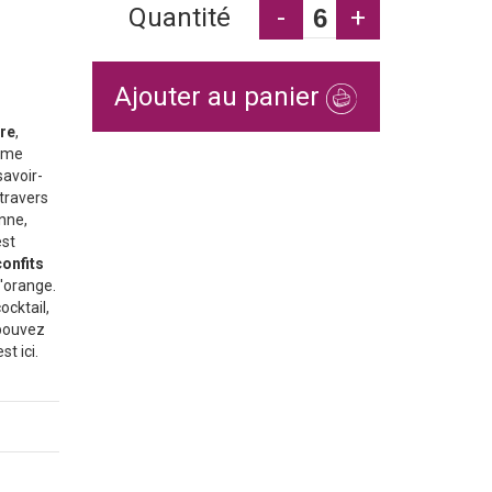
Quantité
-
+
Ajouter au panier
re
,
sume
savoir-
 travers
nne,
est
confits
d'orange.
ocktail,
 pouvez
t ici.