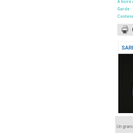
A boire 
Garde :
Contena
SAR
Un grand