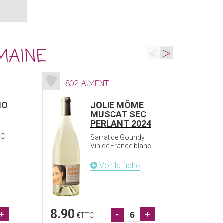
<
>
MAINE
802 AIMENT
55
NO
JOLIE MÔME
MUSCAT SEC
PERLANT 2024
OC
Sarrat de Goundy
Vin de France blanc
Voir la fiche
8.90
15.5
+
-
+
€
TTC