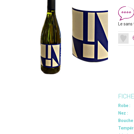
Le sans 
FICH
Robe :
Nez :
Bouche 
Tempéra