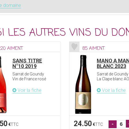
le domaine
I LES AUTRES VINS DU DO
220 AIMENT
85 AIMENT
SANS TITRE
MANO A MA
N°10 2019
BLANC 2023
Sarrat de Goundy
Sarrat de Goundy
Vin de France rosé
La Clape blanc A
Voir la fiche
Voir la fiche
.50
24.50
-
€
TTC
€
TTC