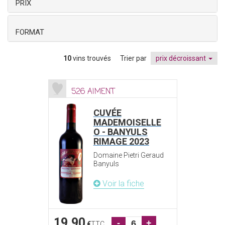
PRIX
FORMAT
10
vins trouvés
Trier par
prix décroissant
526 AIMENT
CUVÉE
MADEMOISELLE
O - BANYULS
RIMAGE 2023
Domaine Pietri Geraud
Banyuls
Voir la fiche
19.90
-
+
€
TTC