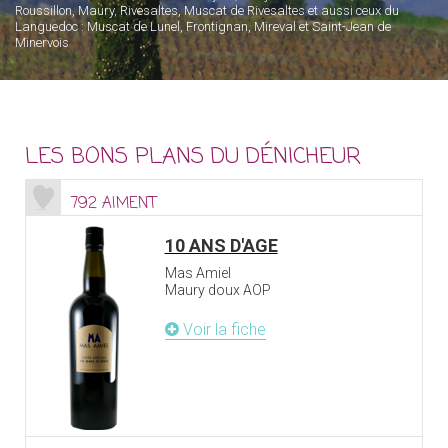
Roussillon, Maury, Rivesaltes, Muscat de Rivesaltes et aussi ceux du
Languedoc : Muscat de Lunel, Frontignan, Mireval et Saint-Jean de
Minervois
LES BONS PLANS DU DÉNICHEUR
792 AIMENT
10 ANS D'AGE
Mas Amiel
Maury doux AOP
Voir la fiche