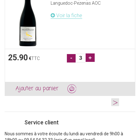
Languedoc-Pezenas AOC
Voir la fiche
25.90
-
+
€
TTC
Ajouter au panier
>
Service client
Nous sommes à votre écoute du lundi au vendredi de 9h00 à
18h00 au 09 54 04 32 33 (prix d'un appel local)