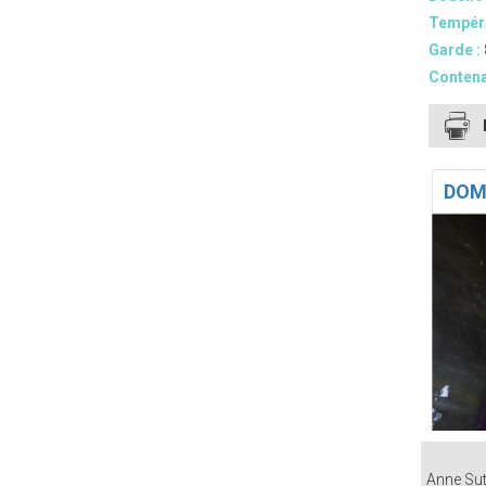
Tempéra
Garde :
Contena
DOM
Anne Sutr