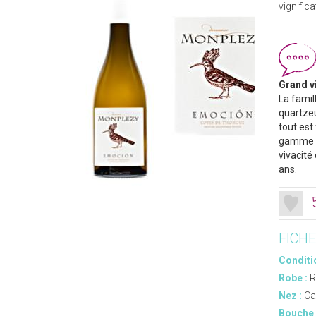
vignific
Grand v
La famil
quartzeu
tout est
gamme qu
vivacité 
ans.
FICH
Conditi
Robe :
R
Nez :
Ca
Bouche 