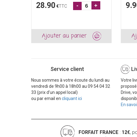
28.90
9.9
-
+
€
TTC
Ajouter au panier
Aj
Service client
Li
Nous sommes à votre écoute du lundi au
Votre li
vendredi de 9h00 à 18h00 au 09 54 04 32
proposé
33 (prix d'un appel local)
Drive, v
ou par email en
cliquant ici
disponib
En savoi
FORFAIT FRANCE
:
12€
, p