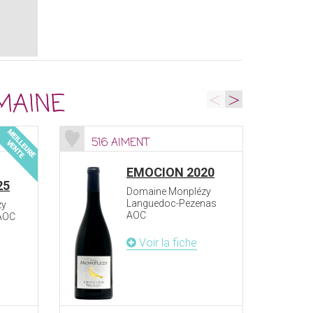
<
>
MAINE
516 AIMENT
66
EMOCION 2020
25
Domaine Monplézy
Languedoc-Pezenas
zy
AOC
AOC
Voir la fiche