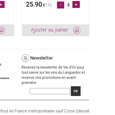
25.90
9.90
+
-
+
€
TTC
Ajouter au panier
Ajou
Newsletter
e
Recevez la newsletter de Vie d'Oc pour
tout savoir sur les vins du Languedoc et
recevoir nos promotions en avant-
première
OK
rtout en France métropolitaine sauf Corse (désolé