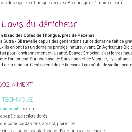
ation du viognier en barriques neuves. Batonnage de 4 mois en barri
L'avis du dénicheur
in blanc des Côtes de Thongue, près de Pezenas
le Sutra / Gil travaille depuis des générations sur ce domaine fait de gra
x. Ils en ont fait un domaine protégé, nature, vivant. En Agriculture Biol
 fait pour l'environnement et la santé. Et avec Emocion, c'est le très hau
e l'on touche. Sur une base de Sauvignon et de Viognier, il y a alliance
et de la rondeur. C'est splendide de finesse et ça mérite de vieillir encore
592 AIMENT
E TECHNIQUE
onnement :
carton
obe pâle aux reflets dorés
dre, cade, cardamone, abricot, poire, tilleul
:
Onctueuse, puissante, fraîche, d'une longueur splendide