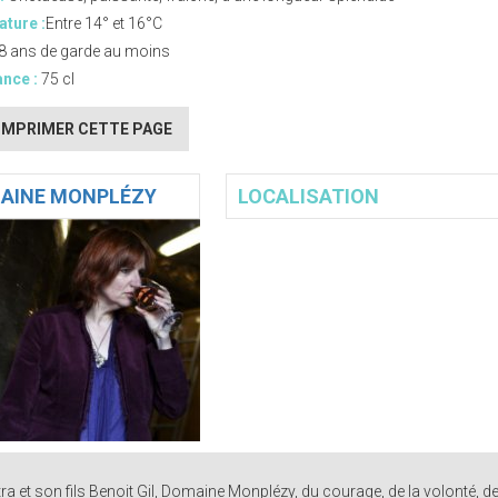
ture :
Entre 14° et 16°C
8 ans de garde au moins
nce :
75 cl
IMPRIMER CETTE PAGE
AINE MONPLÉZY
LOCALISATION
a et son fils Benoit Gil, Domaine Monplézy, du courage, de la volonté, d