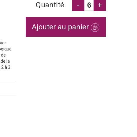
Quantité
-
+
Ajouter au panier
vier
ogique,
t de
 de la
 2 à 3