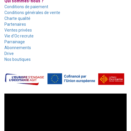
Qui sommes-nous ?
Conditions de paiement
Conditions générales de vente
Charte qualité
Partenaires
Ventes privées
Vie d'Oc recrute
Parrainage
Abonnements
Drive
Nos boutiques