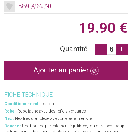
584 AIMENT
19.90 €
Quantité
-
+
Ajouter au panier
FICHE TECHNIQUE
Conditionnement :
carton
Robe :
Robe jaune avec des reflets verdatres
Nez :
Nez très complexe avec une belle intensité
Bouche :
Une bouche parfaitement équilibrée, toujours beaucoup
de fraîcheur et de minéralité, pleine d'arômes avec une longueur