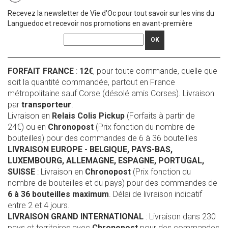
Recevez la newsletter de Vie d'Oc pour tout savoir sur les vins du
Languedoc et recevoir nos promotions en avant-première
OK
FORFAIT FRANCE
:
12€
, pour toute commande, quelle que
soit la quantité commandée, partout en France
métropolitaine sauf Corse (désolé amis Corses). Livraison
par
transporteur
.
Livraison en
Relais Colis Pickup
(Forfaits à partir de
24€) ou en
Chronopost
(Prix fonction du nombre de
bouteilles) pour des commandes de 6 à 36 bouteilles
LIVRAISON EUROPE
- BELGIQUE, PAYS-BAS,
LUXEMBOURG, ALLEMAGNE, ESPAGNE, PORTUGAL,
SUISSE
: Livraison en
Chronopost
(Prix fonction du
nombre de bouteilles et du pays) pour des commandes de
6 à 36 bouteilles maximum
. Délai de livraison indicatif
entre 2 et 4 jours.
LIVRAISON GRAND INTERNATIONAL
: Livraison dans 230
pays et territoires avec
Chronopost
pour des commandes