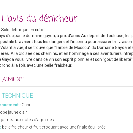
L'avis du dénicheur
g Solo débarque en cubi !!
ays d'oc par le domaine gayda, à prix d'amis Au départ de Toulouse, les 
opostale bravaient tous les dangers et l'inconnu pour assurer la livraison
. Volant à vue, il se trouve que "l'arbre de Moscou" du Domaine Gayda éta
pères. A la croisée des chemins, et en hommage à ces aventuriers intrép
Gayda vous livre dans ce vin son esprit pionnier et son "goût de liberté". 
et rond à la fois avec une belle fraîcheur.
1 AIMENT
E TECHNIQUE
onnement :
Cubi
obe jaune clair
 joli nez aux notes d'agrumes
:
belle fraicheur et fruit croquant avec une finale équilibrée