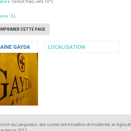
ture :
Se boit frais, vers 10°C
nce :
5 L
IMPRIMER CETTE PAGE
AINE GAYDA
LOCALISATION
 nom du Languedoc, des cuvées entre tradition et modernité, en Agricult
ue depuis 2011