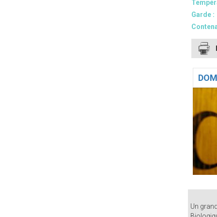
Tempéra
Garde :
Contena
DOM
Un grand
Biologiq