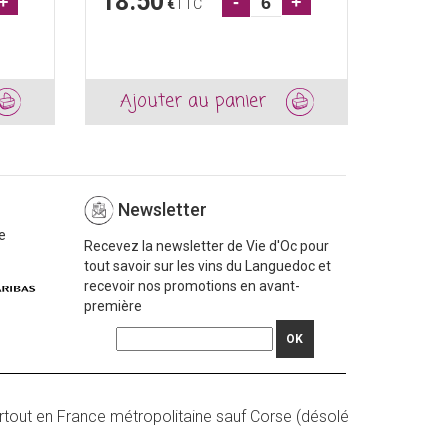
18.50
7.40
+
-
+
€
TTC
Ajouter au panier
Ajou
Newsletter
e
Recevez la newsletter de Vie d'Oc pour
tout savoir sur les vins du Languedoc et
recevoir nos promotions en avant-
première
OK
rtout en France métropolitaine sauf Corse (désolé