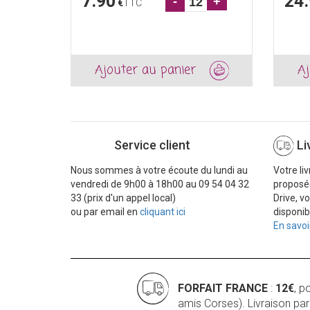
7.90
24
-
+
€
TTC
Ajouter au panier
Aj
Service client
Li
Nous sommes à votre écoute du lundi au
Votre li
vendredi de 9h00 à 18h00 au 09 54 04 32
proposé
33 (prix d'un appel local)
Drive, v
ou par email en
cliquant ici
disponib
En savoi
FORFAIT FRANCE
:
12€
, p
amis Corses). Livraison pa