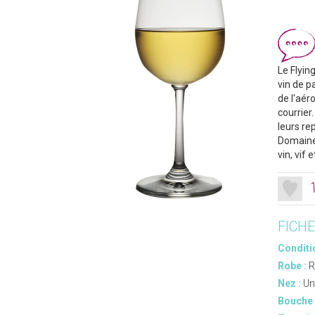
Le Flyin
vin de p
de l'aér
courrier
leurs re
Domaine 
vin, vif 
FICH
Conditi
Robe :
R
Nez :
Un
Bouche 