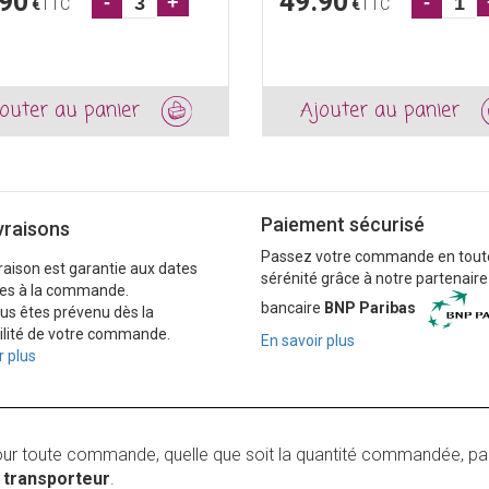
.90
49.90
-
+
-
€
TTC
€
TTC
outer au panier
Ajouter au panier
Paiement sécurisé
vraisons
Passez votre commande en tout
vraison est garantie aux dates
sérénité grâce à notre partenaire
es à la commande.
bancaire
BNP Paribas
ous êtes prévenu dès la
ilité de votre commande.
En savoir plus
r plus
our toute commande, quelle que soit la quantité commandée, pa
r
transporteur
.