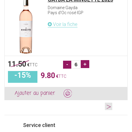
Domaine Gayda
Pays d'Oc rosé IGP
Voir la fiche
11.50
-
+
€
TTC
-15%
9.80
€
TTC
Ajouter au panier
>
Service client