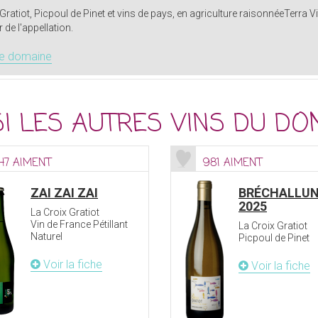
Gratiot, Picpoul de Pinet et vins de pays, en agriculture raisonnéeTerra Vit
r de l'appellation.
le domaine
I LES AUTRES VINS DU DO
147 AIMENT
981 AIMENT
ZAI ZAI ZAI
BRÉCHALLU
2025
La Croix Gratiot
Vin de France Pétillant
La Croix Gratiot
Naturel
Picpoul de Pinet
Voir la fiche
Voir la fiche