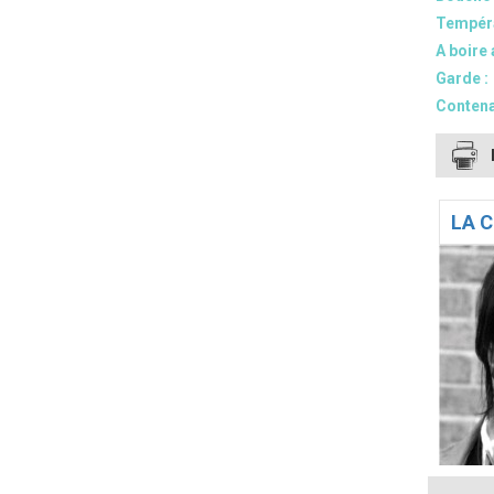
Tempéra
A boire 
Garde :
Contena
LA C