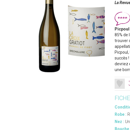
La Revue
Picpoul
85% de l
trouver 
appellat
Picpoul,
succès !
devriez 
une bomb
FICH
Conditi
Robe :
R
Nez :
Un
Bouche 