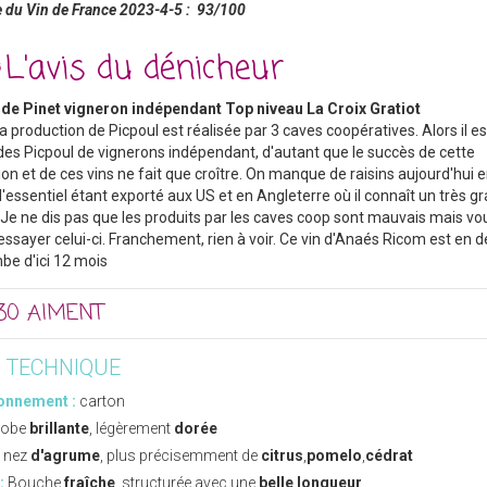
 du Vin de France 2023-4-5 : 93/100
L'avis du dénicheur
 de Pinet vigneron indépendant Top niveau La Croix Gratiot
a production de Picpoul est réalisée par 3 caves coopératives. Alors il es
des Picpoul de vignerons indépendant, d'autant que le succès de cette
ion et de ces vins ne fait que croître. On manque de raisins aujourd'hui 
 l'essentiel étant exporté aux US et en Angleterre où il connaît un très g
 Je ne dis pas que les produits par les caves coop sont mauvais mais vo
essayer celui-ci. Franchement, rien à voir. Ce vin d'Anaés Ricom est en d
e d'ici 12 mois
30 AIMENT
E TECHNIQUE
onnement :
carton
obe
brillante
, légèrement
dorée
 nez
d'agrume
, plus précisemment de
citrus
,
pomelo
,
cédrat
:
Bouche
fraîche
, structurée avec une
belle longueur