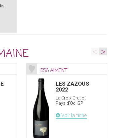
is,
<
>
MAINE
556 AIMENT
27
NE
LES ZAZOUS
2022
La Croix Gratiot
Pays d'Oc IGP
Voir la fiche