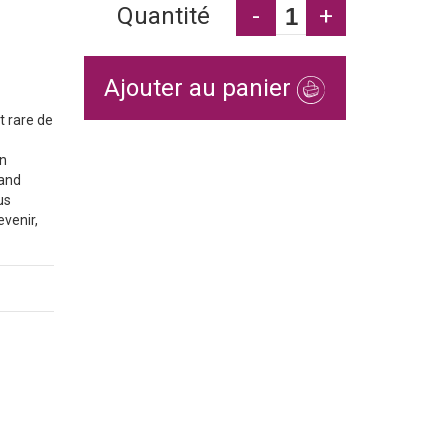
Quantité
-
+
Ajouter au panier
t rare de
en
rand
us
evenir,