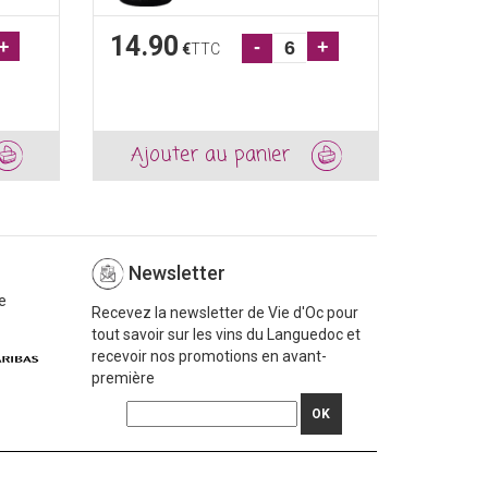
14.90
23.9
+
-
+
€
TTC
Ajouter au panier
Ajou
Newsletter
e
Recevez la newsletter de Vie d'Oc pour
tout savoir sur les vins du Languedoc et
recevoir nos promotions en avant-
première
OK