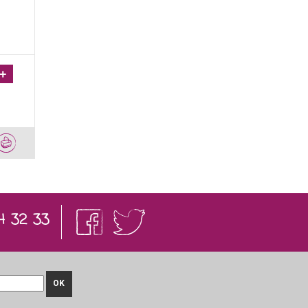
+
4 32 33
OK