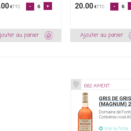
.00
20.00
-
+
-
€
TTC
€
TTC
jouter au panier
Ajouter au panier
682 AIMENT
GRIS DE GRI
(MAGNUM) 2
Domaine de Font
Corbières rosé A
Voir la fiche