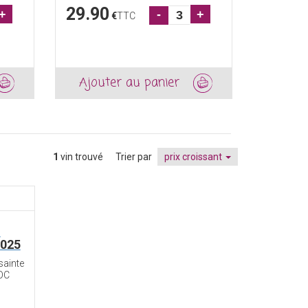
29.90
22.50
+
-
+
€
TTC
Ajouter au panier
Ajout
1
vin trouvé
Trier par
prix croissant
S
025
sainte
OC