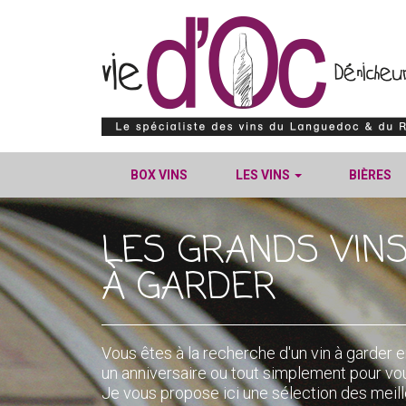
BOX VINS
LES VINS
BIÈRES
LES GRANDS VIN
À GARDER
Vous êtes à la recherche d'un vin à garde
un anniversaire ou tout simplement pour vou
Je vous propose ici une sélection des meill