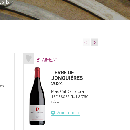
 à la
<
>
81 AIMENT
695
TERRE DE
JONQUIÈRES
2024
chel
Mas Cal Demoura
Terrasses du Larzac
AOC
Voir la fiche