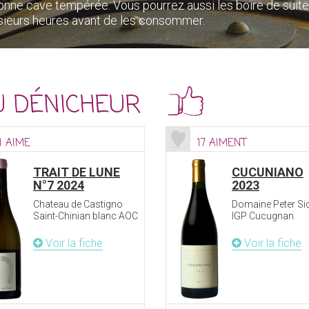
nne cave tempérée. Vous pourrez aussi les boire de suite,
lusieurs heures avant de les consommer.
U DÉNICHEUR
1 AIME
17 AIMENT
TRAIT DE LUNE
CUCUNIANO
N°7 2024
2023
Chateau de Castigno
Domaine Peter Si
Saint-Chinian blanc AOC
IGP Cucugnan
Voir la fiche
Voir la fiche