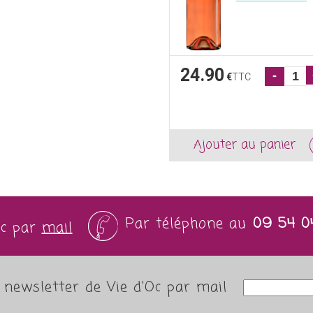
24.90
-
€
TTC
Ajouter au panier
Par téléphone au
09 54 0
Oc par
mail
newsletter de Vie d'Oc par mail