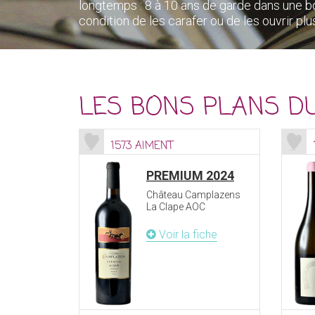
longtemps : 8 à 10 ans de garde dans une bo
condition de les carafer ou de les ouvrir p
LES BONS PLANS D
1573 AIMENT
PREMIUM 2024
Château Camplazens
La Clape AOC
Voir la fiche