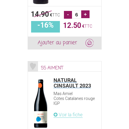
14.90
-
+
€
TTC
-16%
12.50
€
TTC
Ajouter au panier
55 AIMENT
NATURAL
CINSAULT 2023
Mas Amiel
Cotes Catalanes rouge
IGP
Voir la fiche