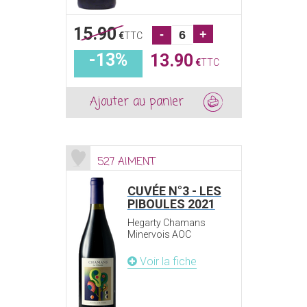
15.90
-
+
€
TTC
-13%
13.90
€
TTC
Ajouter au panier
527 AIMENT
CUVÉE N°3 - LES
PIBOULES 2021
Hegarty Chamans
Minervois AOC
Voir la fiche