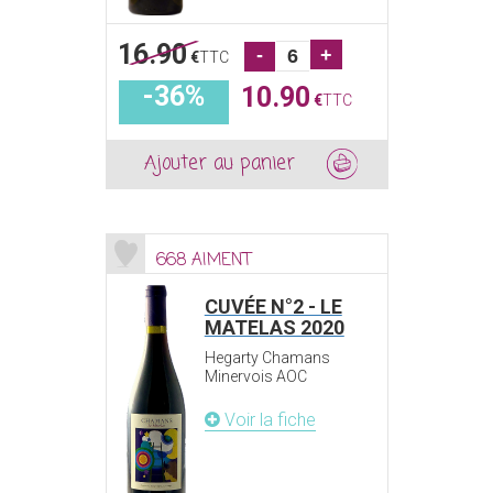
16.90
-
+
€
TTC
-36%
10.90
€
TTC
Ajouter au panier
668 AIMENT
CUVÉE N°2 - LE
MATELAS 2020
Hegarty Chamans
Minervois AOC
Voir la fiche