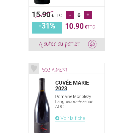
15.90
-
+
€
TTC
-31%
10.90
€
TTC
Ajouter au panier
593 AIMENT
CUVÉE MARIE
2023
Domaine Monplézy
Languedoc-Pezenas
AOC
Voir la fiche