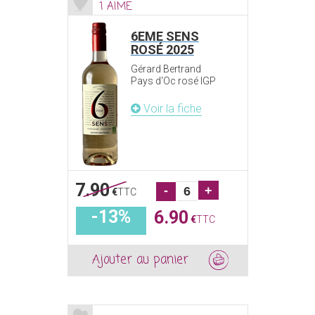
1 AIME
6EME SENS
ROSÉ 2025
Gérard Bertrand
Pays d'Oc rosé IGP
Voir la fiche
7.90
-
+
€
TTC
-13%
6.90
€
TTC
Ajouter au panier