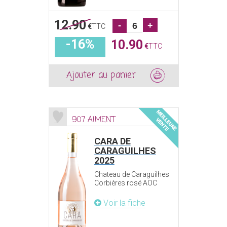
12.90
-
+
€
TTC
-16%
10.90
€
TTC
Ajouter au panier
907 AIMENT
CARA DE
CARAGUILHES
2025
Chateau de Caraguilhes
Corbières rosé AOC
Voir la fiche