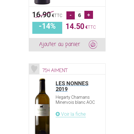
16.90
-
+
€
TTC
-14%
14.50
€
TTC
Ajouter au panier
754 AIMENT
LES NONNES
2019
Hegarty Chamans
Minervois blanc AOC
Voir la fiche