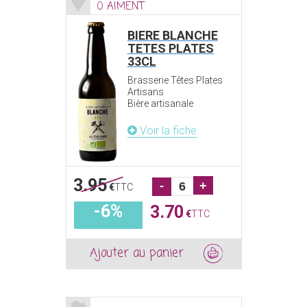
0 AIMENT
BIERE BLANCHE
TETES PLATES
33CL
Brasserie Têtes Plates
Artisans
Bière artisanale
Voir la fiche
3.95
-
+
€
TTC
-6%
3.70
€
TTC
Ajouter au panier