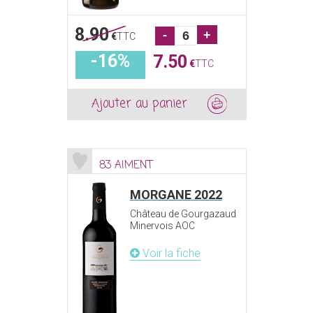
8.90
-
+
€
TTC
-16%
7.50
€
TTC
Ajouter au panier
83 AIMENT
MORGANE 2022
Château de Gourgazaud
Minervois AOC
Voir la fiche