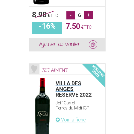
8.90
-
+
€
TTC
-16%
7.50
€
TTC
Ajouter au panier
307 AIMENT
VILLA DES
ANGES
RESERVE 2022
Jeff Carrel
Terres du Midi IGP
Voir la fiche