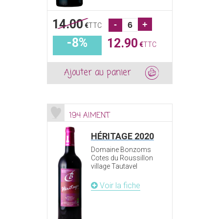
14.00
-
+
€
TTC
-8%
12.90
€
TTC
Ajouter au panier
194 AIMENT
HÉRITAGE 2020
Domaine Bonzoms
Cotes du Roussillon
village Tautavel
Voir la fiche