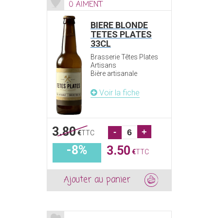
0 AIMENT
BIERE BLONDE
TETES PLATES
33CL
Brasserie Têtes Plates
Artisans
Bière artisanale
Voir la fiche
3.80
-
+
€
TTC
-8%
3.50
€
TTC
Ajouter au panier