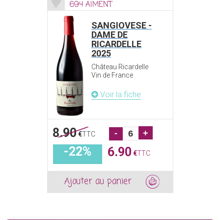
694 AIMENT
SANGIOVESE -
DAME DE
RICARDELLE
2025
Château Ricardelle
Vin de France
Voir la fiche
8.90
-
+
€
TTC
-22%
6.90
€
TTC
Ajouter au panier