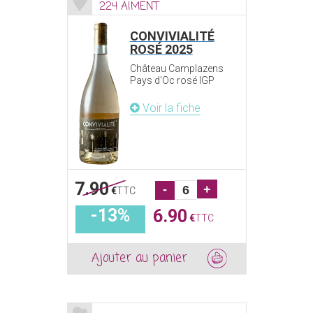
224 AIMENT
CONVIVIALITÉ
ROSÉ 2025
Château Camplazens
Pays d'Oc rosé IGP
Voir la fiche
7.90
-
+
€
TTC
-13%
6.90
€
TTC
Ajouter au panier