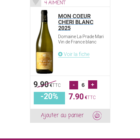
4 AIMENT
MON COEUR
CHERI BLANC
2025
Domaine La Prade Mari
Vin de France blanc
Voir la fiche
9.90
-
+
€
TTC
-20%
7.90
€
TTC
Ajouter au panier