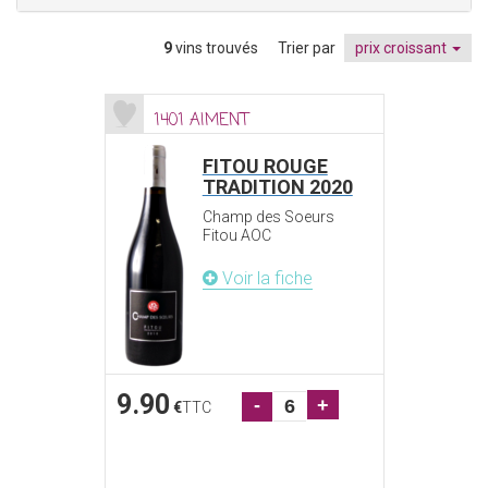
9
vins trouvés
Trier par
prix croissant
1401 AIMENT
FITOU ROUGE
TRADITION 2020
Champ des Soeurs
Fitou AOC
Voir la fiche
9.90
-
+
€
TTC