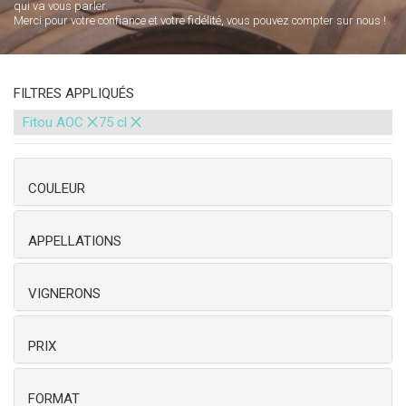
qui va vous parler.
Merci pour votre confiance et votre fidélité, vous pouvez compter sur nous !
FILTRES APPLIQUÉS
×
×
Fitou AOC
75 cl
COULEUR
APPELLATIONS
VIGNERONS
PRIX
FORMAT