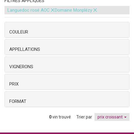
FILTRES APPLIQUÉS
×
×
Languedoc rosé AOC
Domaine Monplézy
COULEUR
APPELLATIONS
VIGNERONS
PRIX
FORMAT
0
vin trouvé
Trier par
prix croissant