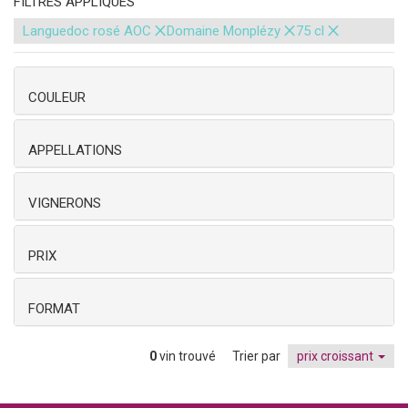
FILTRES APPLIQUÉS
×
×
×
Languedoc rosé AOC
Domaine Monplézy
75 cl
COULEUR
APPELLATIONS
VIGNERONS
PRIX
FORMAT
0
vin trouvé
Trier par
prix croissant