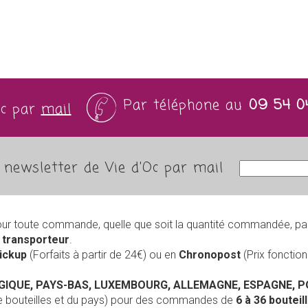
Par téléphone au
09 54 0
Oc par
mail
newsletter de Vie d'Oc par mail
our toute commande, quelle que soit la quantité commandée, pa
r
transporteur
.
Pickup
(Forfaits à partir de 24€) ou en
Chronopost
(Prix foncti
LGIQUE, PAYS-BAS, LUXEMBOURG, ALLEMAGNE, ESPAGNE, 
de bouteilles et du pays) pour des commandes de
6 à 36 boutei