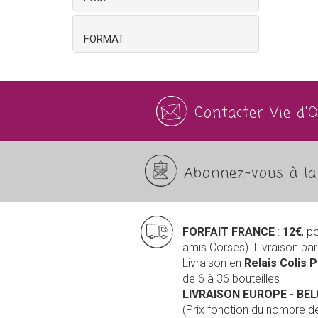
FORMAT
Contacter Vie d'
Abonnez-vous à la 
FORFAIT FRANCE
:
12€
, p
amis Corses). Livraison pa
Livraison en
Relais Colis 
de 6 à 36 bouteilles
LIVRAISON EUROPE
- BE
(Prix fonction du nombre 