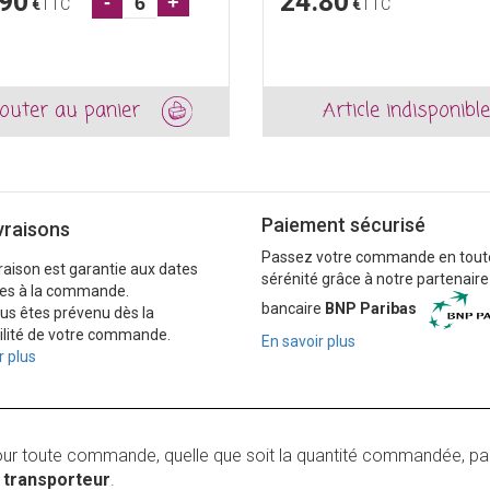
.90
24.80
-
+
€
TTC
€
TTC
outer au panier
Article indisponible
Paiement sécurisé
vraisons
Passez votre commande en tout
vraison est garantie aux dates
sérénité grâce à notre partenaire
es à la commande.
bancaire
BNP Paribas
ous êtes prévenu dès la
ilité de votre commande.
En savoir plus
r plus
our toute commande, quelle que soit la quantité commandée, pa
r
transporteur
.