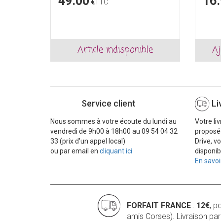
49.00
16
€
TTC
Article indisponible
Aj
Service client
Li
Nous sommes à votre écoute du lundi au
Votre li
vendredi de 9h00 à 18h00 au 09 54 04 32
proposé
33 (prix d'un appel local)
Drive, v
ou par email en
cliquant ici
disponib
En savoi
FORFAIT FRANCE
:
12€
, p
amis Corses). Livraison pa