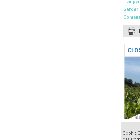
Tempéra
Garde :
Contena
CLOS
Sophie G
des Corb