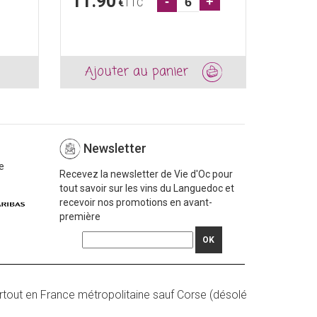
11.90
12.5
-
+
€
TTC
Ajouter au panier
Ajou
Newsletter
e
Recevez la newsletter de Vie d'Oc pour
tout savoir sur les vins du Languedoc et
recevoir nos promotions en avant-
première
OK
rtout en France métropolitaine sauf Corse (désolé