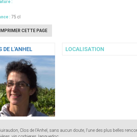
ture :
nce :
75 cl
IMPRIMER CETTE PAGE
 DE L'ANHEL
LOCALISATION
uiraudon, Clos de l'Anhel, sans aucun doute, l'une des plus belles renco
ières. vin corbieres, languedoc