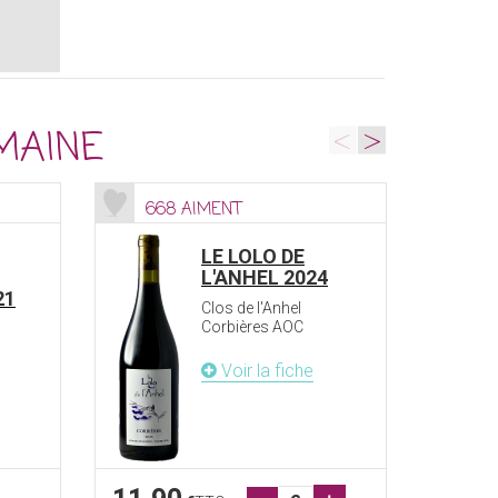
<
>
MAINE
668 AIMENT
52
LE LOLO DE
L'ANHEL 2024
21
Clos de l'Anhel
Corbières AOC
Voir la fiche