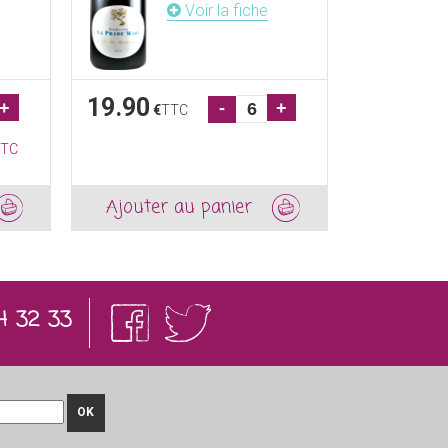
Voir la fiche
19.90
+
-
+
€
TTC
TC
Ajouter au panier
4 32 33
OK