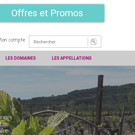
Offres et Promos
Mon compte
LES DOMAINES
LES APPELLATIONS
er des
t de
ufre