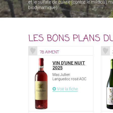
et le sulfate de cuivre (contre le mildiou),
biodynamique).
LES BONS PLANS D
78 AIMENT
VIN D'UNE NUIT
2025
Mas Jullien
Languedoc rosé AOC
Voir la fiche