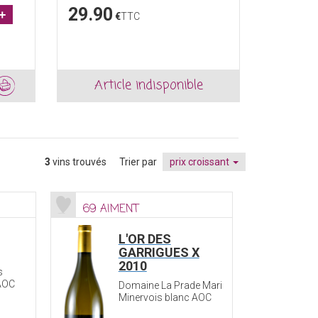
29.90
12.90
+
€
TTC
Article indisponible
Ajout
3
vins trouvés
Trier par
prix croissant
69 AIMENT
L'OR DES
GARRIGUES X
2010
s
 AOC
Domaine La Prade Mari
Minervois blanc AOC