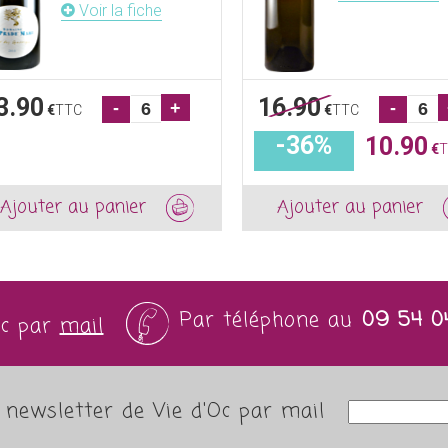
Voir la fiche
3.90
16.90
-
+
-
€
TTC
€
TTC
-36%
10.90
€
T
Ajouter au panier
Ajouter au panier
Par téléphone au
09 54 0
Oc par
mail
newsletter de Vie d'Oc par mail