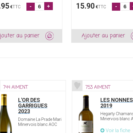
.95
15.90
-
+
-
€
TTC
€
TTC
jouter au panier
Ajouter au panier
744 AIMENT
753 AIMENT
L'OR DES
LES NONNES
GARRIGUES
2019
2023
Hegarty Chaman
Minervois blanc
Domaine La Prade Mari
Minervois blanc AOC
Voir la fiche