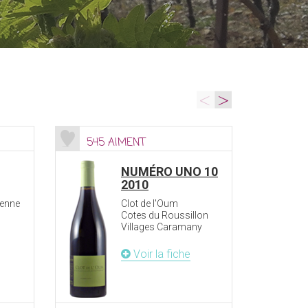
<
>
545 AIMENT
13 A
NUMÉRO UNO 10
2010
ienne
Clot de l'Oum
Cotes du Roussillon
Villages Caramany
Voir la fiche