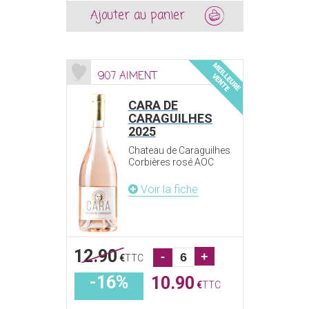
Ajouter au panier
907 AIMENT
CARA DE
CARAGUILHES
2025
Chateau de Caraguilhes
Corbières rosé AOC
Voir la fiche
12.90
-
+
€
TTC
-16%
10.90
€
TTC