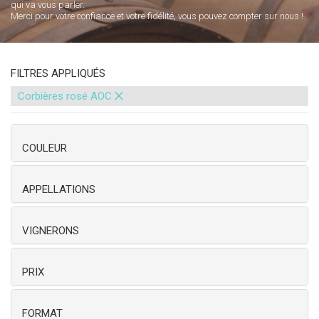
qui va vous parler.
Merci pour votre confiance et votre fidélité, vous pouvez compter sur nous !
FILTRES APPLIQUÉS
×
Corbières rosé AOC
COULEUR
APPELLATIONS
VIGNERONS
PRIX
FORMAT