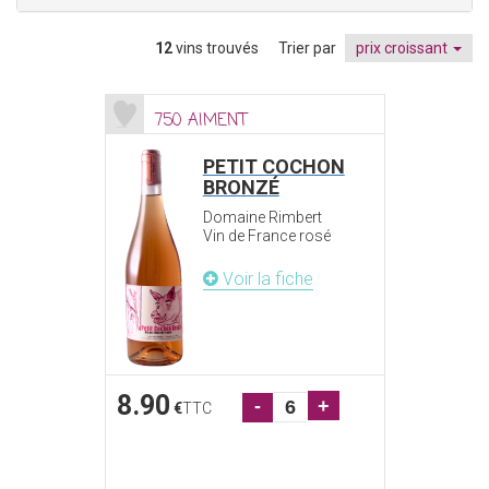
12
vins trouvés
Trier par
prix croissant
750 AIMENT
PETIT COCHON
BRONZÉ
Domaine Rimbert
Vin de France rosé
Voir la fiche
8.90
-
+
€
TTC