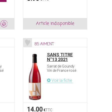
Article indisponible
85 AIMENT
SANS TITRE
N°13 2021
y
Sarrat de Goundy
osé
Vin de France rosé
Voir la fiche
14.00
€
TTC