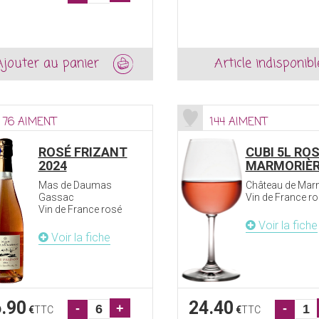
Ajouter au panier
Article indisponibl
76 AIMENT
144 AIMENT
ROSÉ FRIZANT
CUBI 5L RO
2024
MARMORIÈ
Mas de Daumas
Château de Mar
Gassac
Vin de France r
Vin de France rosé
Voir la fiche
Voir la fiche
.90
24.40
-
+
-
€
TTC
€
TTC