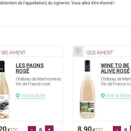
'obtention de l'appellation) du vigneron. Vous allez être étonné !
185 AIMENT
1203 AIMENT
LES PAONS
WINE TO BE
ROSÉ
ALIVE ROSÉ
Château de Marmorières
Château de Mar
Vin de France rosé
Vin de France r
Voir la fiche
Voir la fiche
20
8.90
-
+
-
€
TTC
€
TTC