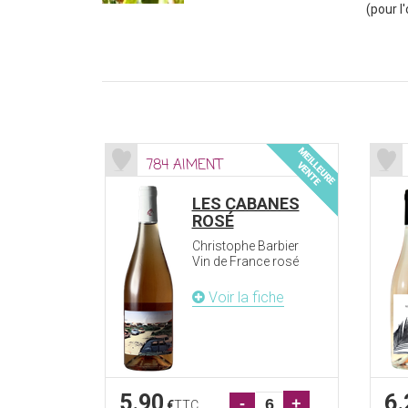
(pour l
784 AIMENT
LES CABANES
ROSÉ
Christophe Barbier
Vin de France rosé
Voir la fiche
5.90
6.
-
+
€
TTC