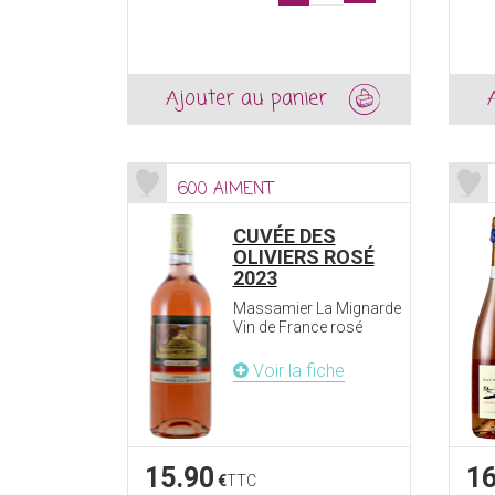
Ajouter au panier
600 AIMENT
CUVÉE DES
OLIVIERS ROSÉ
2023
Massamier La Mignarde
Vin de France rosé
Voir la fiche
15.90
16
€
TTC