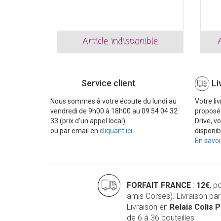
Article indisponible
Service client
Li
Nous sommes à votre écoute du lundi au
Votre li
vendredi de 9h00 à 18h00 au 09 54 04 32
proposé
33 (prix d'un appel local)
Drive, v
ou par email en
cliquant ici
disponib
En savoi
FORFAIT FRANCE
:
12€
, p
amis Corses). Livraison pa
Livraison en
Relais Colis 
de 6 à 36 bouteilles