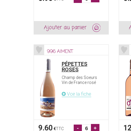
Ajouter au panier
996 AIMENT
PÉPETTES
ROSES
Champ des Soeurs
Vin de France rosé
Voir la fiche
9.60
12
-
+
€
TTC