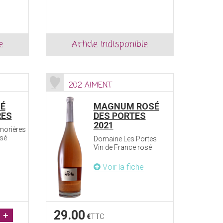
e
Article indisponible
202 AIMENT
SÉ
MAGNUM ROSÉ
RES
DES PORTES
2021
morières
osé
Domaine Les Portes
Vin de France rosé
Voir la fiche
29.00
+
€
TTC