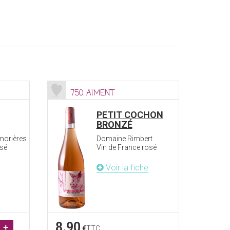
750 AIMENT
PETIT COCHON
BRONZÉ
morières
Domaine Rimbert
osé
Vin de France rosé
Voir la fiche
8.90
+
€
TTC