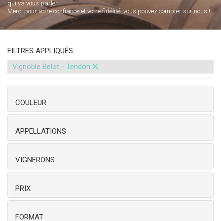
qui va vous parler.
Merci pour votre confiance et votre fidélité, vous pouvez compter sur nous !
FILTRES APPLIQUÉS
×
Vignoble Belot - Tendon
COULEUR
APPELLATIONS
VIGNERONS
PRIX
FORMAT