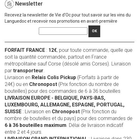
Newsletter
Recevez la newsletter de Vie d'Oc pour tout savoir sur les vins du
Languedoc et recevoir nos promotions en avant-première
OK
FORFAIT FRANCE
:
12€
, pour toute commande, quelle que
soit la quantité commandée, partout en France
métropolitaine sauf Corse (désolé amis Corses). Livraison
par
transporteur
.
Livraison en
Relais Colis Pickup
(Forfaits à partir de
24€) ou en
Chronopost
(Prix fonction du nombre de
bouteilles) pour des commandes de 6 à 36 bouteilles
LIVRAISON EUROPE
- BELGIQUE, PAYS-BAS,
LUXEMBOURG, ALLEMAGNE, ESPAGNE, PORTUGAL,
SUISSE
: Livraison en
Chronopost
(Prix fonction du
nombre de bouteilles et du pays) pour des commandes de
6 à 36 bouteilles maximum
. Délai de livraison indicatif
entre 2 et 4 jours.
LIVRAISON GRAND INTERNATIONAL
: Livraison dans 230