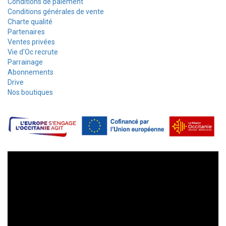
Conditions de paiement
Conditions générales de vente
Charte qualité
Partenaires
Ventes privées
Vie d'Oc recrute
Parrainage
Abonnements
Drive
Nos boutiques