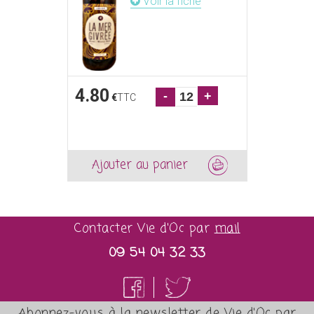
Voir la fiche
4.80
-
+
€
TTC
Ajouter au panier
Contacter Vie d'Oc par
mail
09 54 04 32 33
Abonnez-vous à la newsletter de Vie d'Oc par