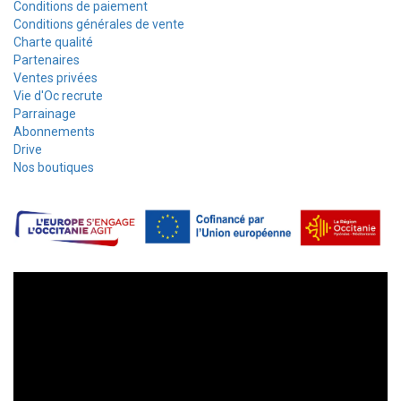
Conditions de paiement
Conditions générales de vente
Charte qualité
Partenaires
Ventes privées
Vie d'Oc recrute
Parrainage
Abonnements
Drive
Nos boutiques