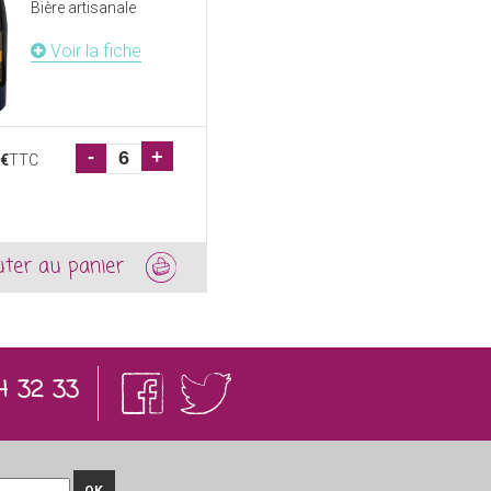
Bière artisanale
Voir la fiche
-
+
€
TTC
uter au panier
4 32 33
OK