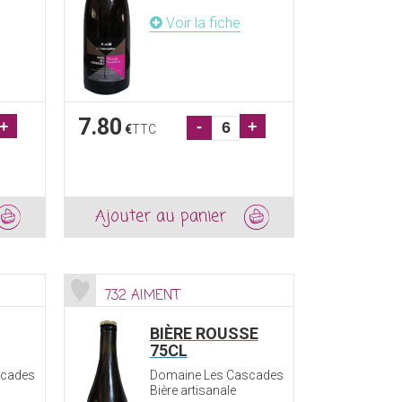
Voir la fiche
7.80
+
-
+
€
TTC
Ajouter au panier
732 AIMENT
BIÈRE ROUSSE
75CL
scades
Domaine Les Cascades
Bière artisanale