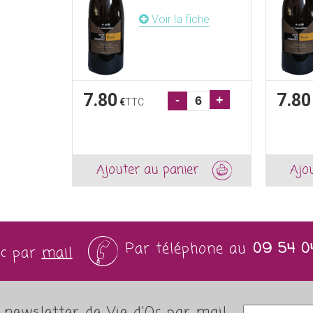
Voir la fiche
7.80
7.80
-
+
€
TTC
Ajouter au panier
Ajo
Par téléphone au
09 54 0
Oc par
mail
newsletter de Vie d'Oc par mail