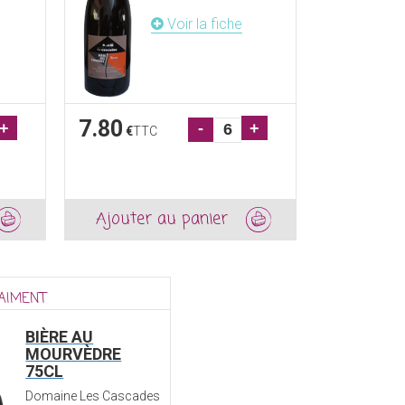
Voir la fiche
7.80
+
-
+
€
TTC
Ajouter au panier
 AIMENT
BIÈRE AU
MOURVÈDRE
75CL
Domaine Les Cascades