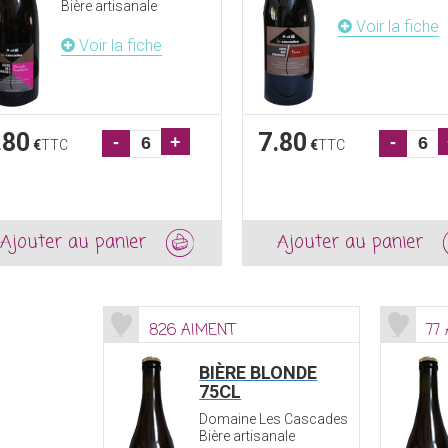
Bière artisanale
Voir la fiche
Voir la fiche
.80
7.80
-
+
-
€
TTC
€
TTC
Ajouter au panier
Ajouter au panier
826 AIMENT
77
BIÈRE BLONDE
75CL
Domaine Les Cascades
Bière artisanale