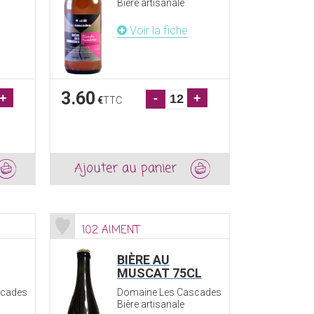
Bière artisanale
Voir la fiche
3.60
+
-
+
€
TTC
Ajouter au panier
102 AIMENT
BIÈRE AU
MUSCAT 75CL
scades
Domaine Les Cascades
Bière artisanale