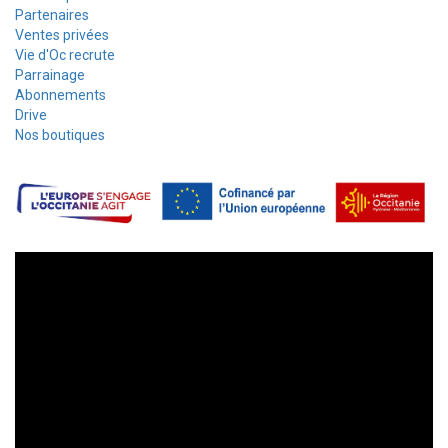
Partenaires
Ventes privées
Vie d'Oc recrute
Parrainage
Abonnements
Drive
Nos boutiques