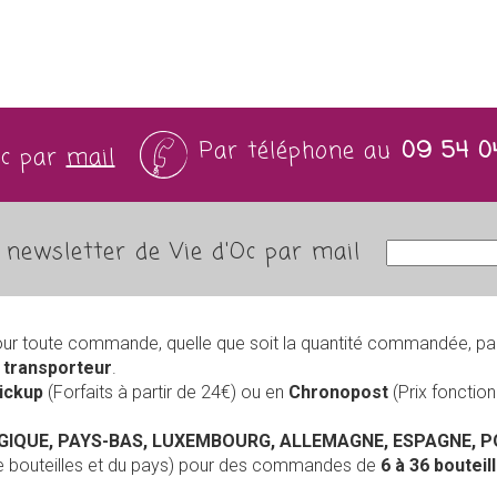
Par téléphone au
09 54 0
Oc par
mail
newsletter de Vie d'Oc par mail
our toute commande, quelle que soit la quantité commandée, pa
r
transporteur
.
Pickup
(Forfaits à partir de 24€) ou en
Chronopost
(Prix foncti
LGIQUE, PAYS-BAS, LUXEMBOURG, ALLEMAGNE, ESPAGNE, 
de bouteilles et du pays) pour des commandes de
6 à 36 boutei