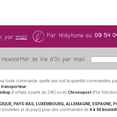
Par téléphone au
09 54 0
Oc par
mail
newsletter de Vie d'Oc par mail
our toute commande, quelle que soit la quantité commandée, pa
r
transporteur
.
Pickup
(Forfaits à partir de 24€) ou en
Chronopost
(Prix foncti
LGIQUE, PAYS-BAS, LUXEMBOURG, ALLEMAGNE, ESPAGNE, 
de bouteilles et du pays) pour des commandes de
6 à 36 boutei