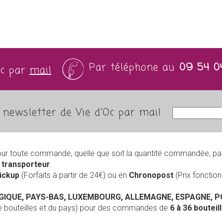
Par téléphone au
09 54 0
Oc par
mail
newsletter de Vie d'Oc par mail
our toute commande, quelle que soit la quantité commandée, pa
r
transporteur
.
Pickup
(Forfaits à partir de 24€) ou en
Chronopost
(Prix foncti
LGIQUE, PAYS-BAS, LUXEMBOURG, ALLEMAGNE, ESPAGNE, 
de bouteilles et du pays) pour des commandes de
6 à 36 boutei