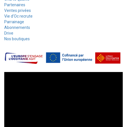
Partenaires
Ventes privées
Vie d'Oc recrute
Parrainage
Abonnements
Drive
Nos boutiques