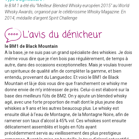
le B.M.1 a été élu "Meilleur Blended Whisky européen 2015" au World
Whisky Awards, organisé par le célébrissime Whisky Magazine. En
2014, médaille d'argent Spirit Challenge
L'avis du dénicheur
le BM1 de Black Mountain
A la base, je ne suis pas un grand spécialiste des whiskies. Je dois
même vous dire que je n'en bois pas régulièrement, de temps à
autre, dans des occasions exceptionnelles. Mais je voulais trouver
un spiritueux de qualité afin de compléter la gamme, et bien
entendu, provenant du Languedoc. Et voici le BM1 de Black
Mountain et là je dois vous dire que franchement ce whisky me
donne envie de m'y intéresser de près. Celui-ci est élaboré sur la
base des meilleurs fûts de BM2. On y ajoute un blended whisky
agé, avec une forte proportion de malt dont le plus jeune des
whiskies a 9 ans et les autres beaucoup plus. Le whisky est
ensuite dilué à l'eau de Montagne, de la Montagne Noire, afin de
ramener son taux d'alccol à 45% vol. Ces whiskies sont ensuite
délicatement assemblés et logés en fûts ayant
précédemment servis au vieillissement des plus prestigieux