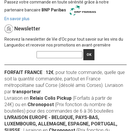
Passez votre commande en toute sérénité grâce à notre
partenaire bancaire
BNP Paribas
En savoir plus
Newsletter
Recevez la newsletter de Vie d'Oc pour tout savoir sur les vins du
Languedoc et recevoir nos promotions en avant-première
OK
FORFAIT FRANCE
:
12€
, pour toute commande, quelle que
soit la quantité commandée, partout en France
métropolitaine sauf Corse (désolé amis Corses). Livraison
par
transporteur
.
Livraison en
Relais Colis Pickup
(Forfaits à partir de
24€) ou en
Chronopost
(Prix fonction du nombre de
bouteilles) pour des commandes de 6 à 36 bouteilles
LIVRAISON EUROPE
- BELGIQUE, PAYS-BAS,
LUXEMBOURG, ALLEMAGNE, ESPAGNE, PORTUGAL,
SUISSE
: Livraison en
Chronopost
(Prix fonction du