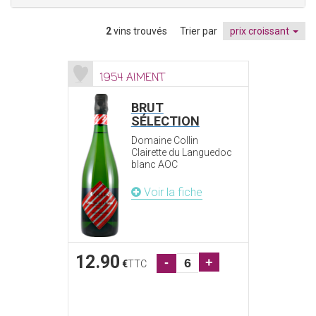
2
vins trouvés
Trier par
prix croissant
1954 AIMENT
BRUT
SÉLECTION
Domaine Collin
Clairette du Languedoc
blanc AOC
Voir la fiche
12.90
-
+
€
TTC