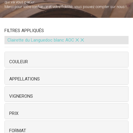
qui va vous parler.
Merci pour votre confiance et votre fidélité, vous pouvez compter sur nous !
FILTRES APPLIQUÉS
×
×
Clairette du Languedoc blanc AOC
COULEUR
APPELLATIONS
VIGNERONS
PRIX
FORMAT