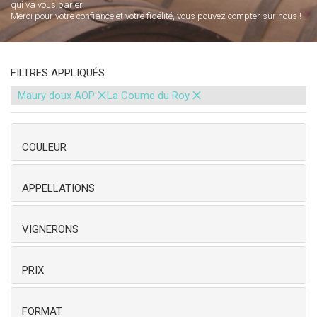
qui va vous parler.
Merci pour votre confiance et votre fidélité, vous pouvez compter sur nous !
FILTRES APPLIQUÉS
×
×
Maury doux AOP
La Coume du Roy
COULEUR
APPELLATIONS
VIGNERONS
PRIX
FORMAT