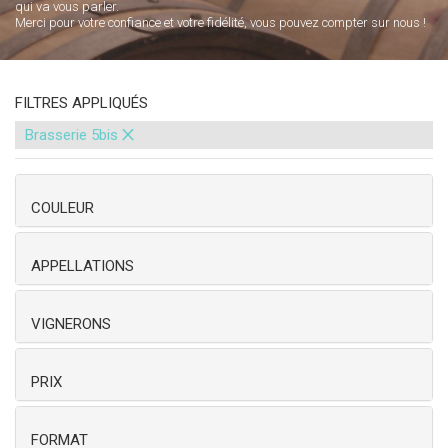
qui va vous parler.
Merci pour votre confiance et votre fidélité, vous pouvez compter sur nous !
FILTRES APPLIQUÉS
×
Brasserie 5bis
COULEUR
APPELLATIONS
VIGNERONS
PRIX
FORMAT