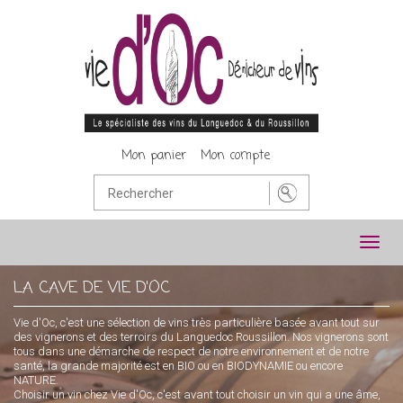
Mon panier
Mon compte
Toggl
navig
LA CAVE DE VIE D'OC
Vie d'Oc, c'est une sélection de vins très particulière basée avant tout sur
des vignerons et des terroirs du Languedoc Roussillon. Nos vignerons sont
tous dans une démarche de respect de notre environnement et de notre
santé, la grande majorité est en BIO ou en BIODYNAMIE ou encore
NATURE.
Choisir un vin chez Vie d'Oc, c'est avant tout choisir un vin qui a une âme,