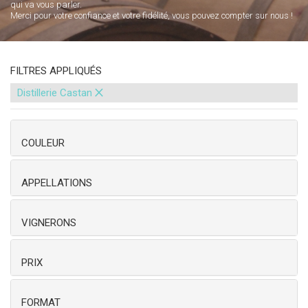
qui va vous parler.
Merci pour votre confiance et votre fidélité, vous pouvez compter sur nous !
FILTRES APPLIQUÉS
×
Distillerie Castan
COULEUR
APPELLATIONS
VIGNERONS
PRIX
FORMAT